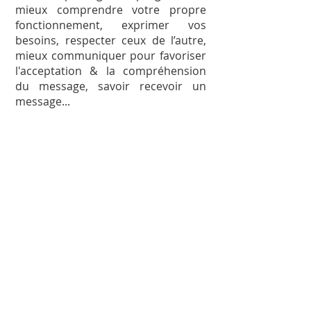
mieux comprendre votre propre
fonctionnement, exprimer vos
besoins, respecter ceux de l’autre,
mieux communiquer pour favoriser
l'acceptation & la compréhension
du message, savoir recevoir un
message...
Mon avis :
Ce livre, illustré de témoignages
explicites, me semble être le chemin
de l’harmonie : il permet de
désamorcer les petites tensions qui
surviennent en couple, en famille,
entre amis, au travail car il explique
clairement comment utiliser
l’empathie pour faire comprendre
votre point de vue sans heurter
votre entourage, & accepter celui de
l'autre en toute zénitude.