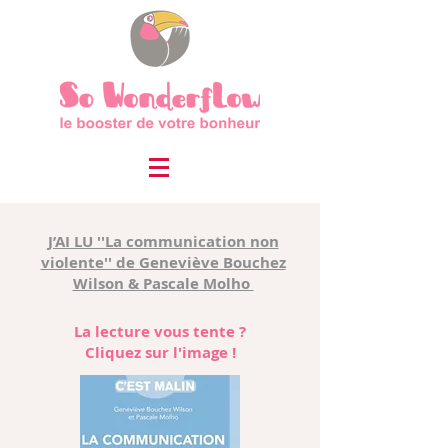
J’AI LU ''La communication non
violente'' de Geneviève Bouchez
Wilson & Pascale Molho
La lecture vous tente ?
Cliquez sur l'image !