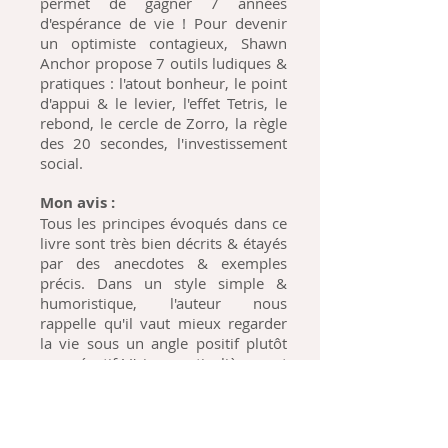
permet de gagner 7 années
d'espérance de vie ! Pour devenir
un optimiste contagieux, Shawn
Anchor propose 7 outils ludiques &
pratiques : l'atout bonheur, le point
d'appui & le levier, l'effet Tetris, le
rebond, le cercle de Zorro, la règle
des 20 secondes, l'investissement
social.
Mon avis
:
Tous les principes évoqués dans ce
livre sont très bien décrits & étayés
par des anecdotes & exemples
précis. Dans un style simple &
humoristique, l'auteur nous
rappelle qu'il vaut mieux regarder
la vie sous un angle positif plutôt
que négatif ! J'aime particulièrement
la notion de neuroplasticité à
laquelle il fait référence : notre
cerveau évolue & change en selon
notre mode de vie, durant toute la