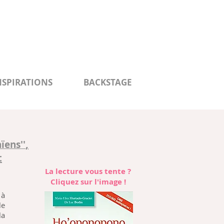
NSPIRATIONS
BACKSTAGE
,
ïens''
t
La lecture vous tente ?
Cliquez sur l'image !
 à
le
la