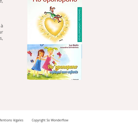
e,
 à
ur
s,
entions légales
Copyright So Wonderflow