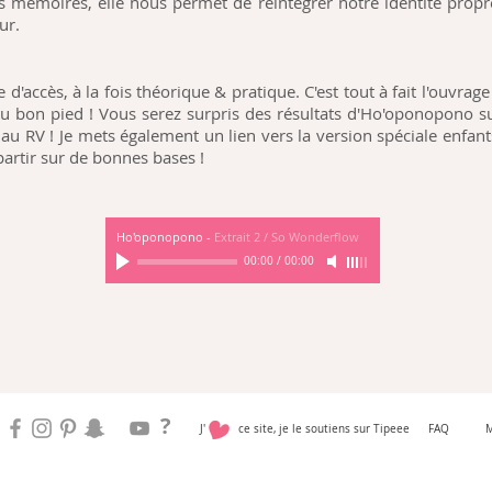
s mémoires, elle nous permet de réintégrer notre identité propr
ur.
e d'accès, à la fois théorique & pratique. C'est tout à fait l'ouvrage
du bon pied ! Vous serez surpris des résultats d'Ho'oponopono s
au RV ! Je mets également un lien vers la version spéciale enfant
 partir sur de bonnes bases !
Ho'oponopono
-
Extrait 2 / So Wonderflow
00:00
/
00:00
?
J' ce site, je le soutiens sur Tipeee
FAQ
M