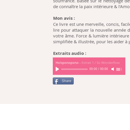
souffrance. Basée sur le nettoyage de
de connaître la paix intérieure & l'Amo
Mon avis
:
Ce livre est une merveille, concis, facil
lire pour attaquer la nouvelle année 
votre âme. Force & lumière intérieure 
simplifiée & illustrée, pour les aider à
Extraits audio :
Ho'oponopono
-
Extrait 1 / So Wonderflow
00:00
/
00:00
Share