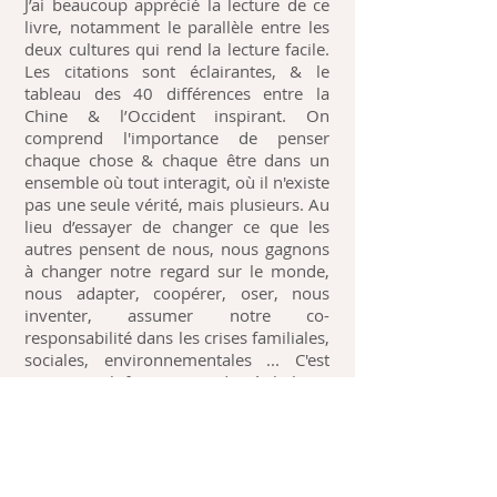
J’ai beaucoup apprécié la lecture de ce
livre, notamment le parallèle entre les
deux cultures qui rend la lecture facile.
Les citations sont éclairantes, & le
tableau des 40 différences entre la
Chine & l’Occident inspirant. On
comprend l'importance de penser
chaque chose & chaque être dans un
ensemble où tout interagit, où il n'existe
pas une seule vérité, mais plusieurs. Au
lieu d’essayer de changer ce que les
autres pensent de nous, nous gagnons
à changer notre regard sur le monde,
nous adapter, coopérer, oser, nous
inventer, assumer notre co-
responsabilité dans les crises familiales,
sociales, environnementales ... C'est
pourquoi il faut apprendre à balayer
nos certitudes, ouvrir notre esprit, &
chérir
les différences.
Extraits audio :