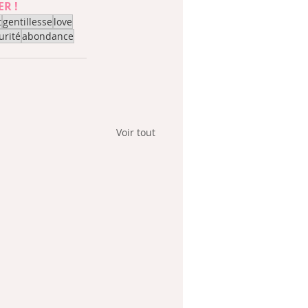
R !
t
gentillesse
love
urité
abondance
Voir tout