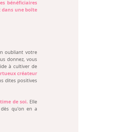
es bénéficiaires 
 dans une boîte 
en oubliant votre 
ous donnez, vous 
de à cultiver de 
ertueux créateur 
Or, c’est prouvé scientifiquement, les émotions dites positives 
stime de soi.
 Elle 
 dès qu'on en a 