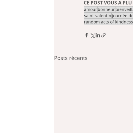
CE POST VOUS A PLU 
amour
bonheur
bienveil
saint-valentin
journée de
random acts of kindness
Posts récents