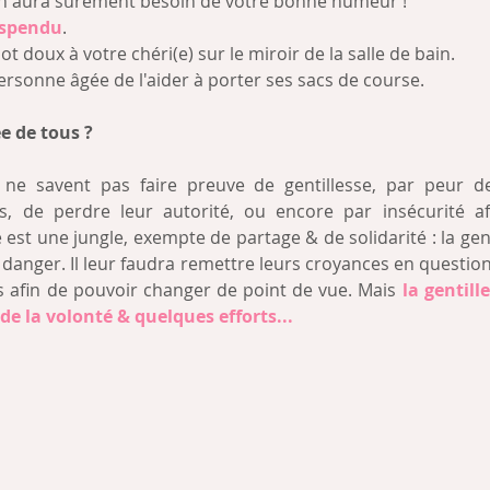
un aura sûrement besoin de votre bonne humeur !  
uspendu
.  
ot doux à votre chéri(e) sur le miroir de la salle de bain.  
rsonne âgée de l'aider à porter ses sacs de course. 
ée de tous ?
ne savent pas faire preuve de gentillesse, par peur de 
, de perdre leur autorité, ou encore par insécurité affe
 est une jungle, exempte de partage & de solidarité : la gent
 danger. Il leur faudra remettre leurs croyances en question
 afin de pouvoir changer de point de vue. Mais 
la gentill
e la volonté & quelques efforts...