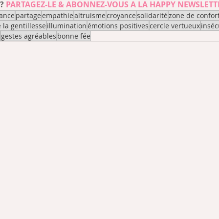
? 
PARTAGEZ-LE & ABONNEZ-VOUS A LA HAPPY NEWSLETTE
lance
partage
empathie
altruisme
croyance
solidarité
zone de confor
 la gentillesse
illumination
émotions positives
cercle vertueux
inséc
gestes agréables
bonne fée