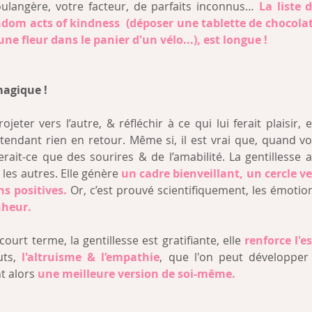
oulangère, votre facteur, de parfaits inconnus… 
La liste d
ndom acts of kindness  (déposer une tablette de chocolat
ne fleur dans le panier d'un vélo...), est longue !
 magique !
rojeter vers l’autre, & réfléchir à ce qui lui ferait plaisir, 
tendant rien en retour. Même si, il est vrai que, quand v
rait-ce que des sourires & de l’amabilité. La gentillesse ai
les autres. Elle génère 
un cadre bienveillant, un cercle v
ns positives.
nheur.
court terme, la gentillesse est gratifiante, elle 
renforce l'e
ts, 
l'altruisme & l’empathie
, que l'on peut développer
t alors 
une meilleure version de soi-même.