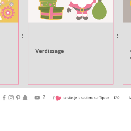
Verdissage
?
J' ce site, je le soutiens sur Tipeee
FAQ
M