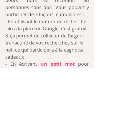
petits mots & réconfort au 
personnes sans abri. Vous pouvez y 
participer de 3 façons, cumulables :
- En utilisant le moteur de recherche 
Lilo à la place de Google, c’est gratuit 
& ça permet de collecter de l’argent 
à chacune de vos recherches sur le 
net, ce qui participera à la cagnotte 
cadeaux 
- En écrivant 
un petit mot
 pour 
apporter du réconfort  à ceux qui en 
ont bien besoin
- En passant 
un peu de temps
 avec 
des sans-abri & en leur offrant un 
cadeau le 21 décembre
Au lieu de votre traditionnel 
calendrier de l'Avent, vous pouvez 
faire 
un calendrier de l'Avent 