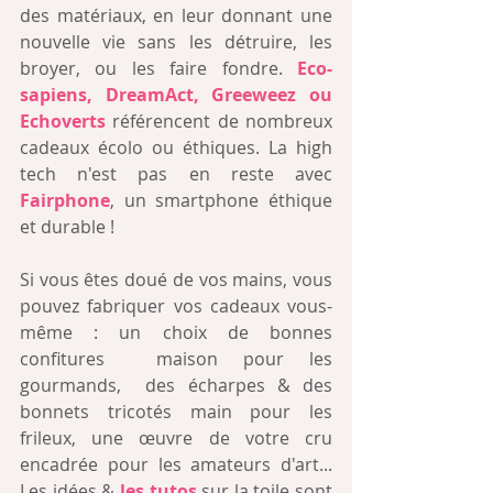
des matériaux, en leur donnant une 
nouvelle vie sans les détruire, les 
broyer, ou les faire fondre. 
Eco-
sapiens
, 
DreamAct
, 
Greeweez
 ou 
Echoverts
 référencent de nombreux 
cadeaux écolo ou éthiques. La high 
tech n'est pas en reste avec 
Fairphone
, un smartphone éthique 
et durable ! 
Si vous êtes doué de vos mains, vous 
pouvez fabriquer vos cadeaux vous-
même : un choix de bonnes 
confitures  maison pour les 
gourmands,  des écharpes & des 
bonnets tricotés main pour les 
frileux, une œuvre de votre cru 
encadrée pour les amateurs d'art... 
Les idées & 
les tuto
s
 sur la toile sont 