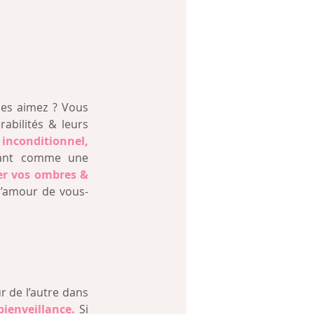
es aimez ? Vous 
bilités & leurs 
nconditionnel, 
rant comme une 
r vos ombres & 
 l’amour de vous-
 de l’autre dans 
bienveillance.
 Si 