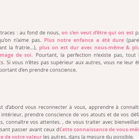
 traces : au fond de nous, 
on s’en veut d’être qui on est
p
u’on n’aime pas. 
Plus notre enfance a été dure
 (pare
nt la fratrie…), 
plus on est dur avec nous-même & plus i
image de soi.
Pourtant, la perfection n’existe pas, tout
ts. Si vous n’êtes pas supérieur aux autres, vous ne leur ê
important d’en prendre conscience.
est d’abord vous reconnecter à vous, apprendre à connaîtr
 intérieur, prendre conscience de vos atouts et de vos défa
s, connaître vos attentes. , de vous traiter avec bienveilla
aisant passer avant ceux d
Cette connaissance de vous-mê
e de votre valeur
 les autres, dans la mesure du possible. 