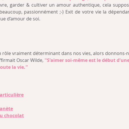
vivre, garder & cultiver un amour authentique, cela suppo
aucoup, passionnément ;-) Exit de votre vie la dépendanc
ue d’amour de soi.
n rôle vraiment déterminant dans nos vies, alors donnons-n
ffirmait Oscar Wilde, 
''S'aimer soi-même est le début d'une
oute la vie.
''
articulière
lanète
du chocolat