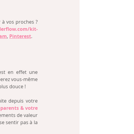
 à vos proches ? 
rflow.com/kit-
ram
, 
Pinterest
.
st en effet une 
 serez vous-même 
plus douce ! 
ite depuis votre 
parents & votre 
gements de valeur 
 sentir pas à la 