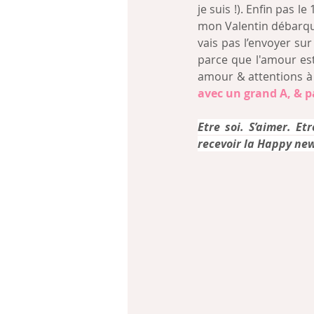
je suis !). Enfin pas l
mon Valentin débarque
vais pas l’envoyer sur 
parce que l'amour est
amour & attentions à q
avec un grand A, & p
Etre soi. S’aimer. Et
recevoir la Happy new