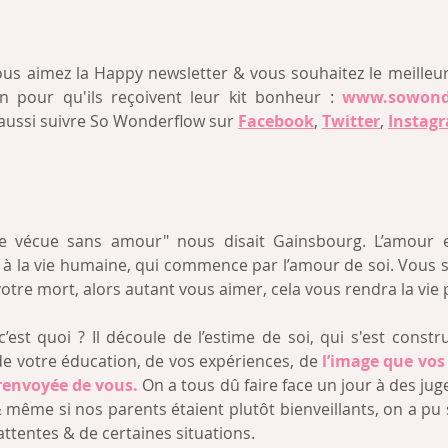
us aimez la Happy newsletter & vous souhaitez le meilleur
en pour qu'ils reçoivent leur kit bonheur : 
www.sowonde
 aussi suivre So Wonderflow sur 
Facebook
, 
Twitter
, 
Instag
re vécue sans amour" nous disait Gainsbourg. L’amour e
 à la vie humaine, qui commence par l’amour de soi. Vous
otre mort, alors autant vous aimer, cela vous rendra la vie 
’est quoi ? Il découle de l’estime de soi, qui s'est constru
de votre éducation, de vos expériences, de 
l’image que vos 
renvoyée de vous.
 On a tous dû faire face un jour à des ju
ême si nos parents étaient plutôt bienveillants, on a pu se
ttentes & de certaines situations. 