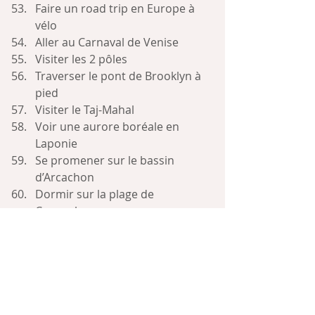
Faire un road trip en Europe à      
vélo
Aller au Carnaval de Venise
Visiter les 2 pôles
Traverser le pont de Brooklyn à 
pied
Visiter le Taj-Mahal
Voir une aurore boréale en 
Laponie
Se promener sur le bassin 
d’Arcachon
Dormir sur la plage de 
Copacabana
Surfer à Hawaii
Poser un pied sur chacun des 
continents
Visiter les 7 merveilles du monde
Participer à une cérémonie du 
thé au japon